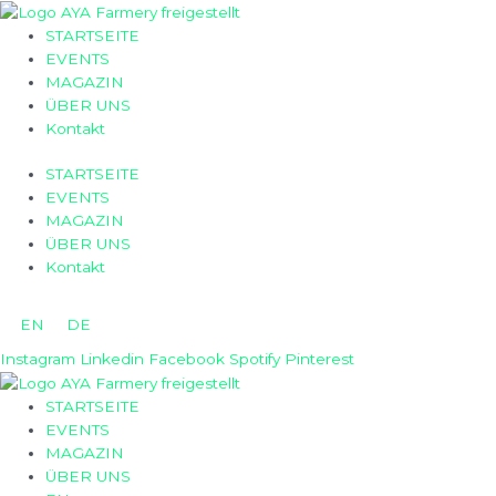
Zum
Inhalt
STARTSEITE
springen
EVENTS
MAGAZIN
ÜBER UNS
Kontakt
STARTSEITE
EVENTS
MAGAZIN
ÜBER UNS
Kontakt
EN
DE
Instagram
Linkedin
Facebook
Spotify
Pinterest
STARTSEITE
EVENTS
MAGAZIN
ÜBER UNS