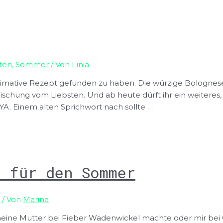
ten
,
Sommer
/ Von
Finia
ultimative Rezept gefunden zu haben. Die würzige Bologne
hung vom Liebsten. Und ab heute dürft ihr ein weiteres, u
A. Einem alten Sprichwort nach sollte …
l für den Sommer
/ Von
Marina
r meine Mutter bei Fieber Wadenwickel machte oder mir be