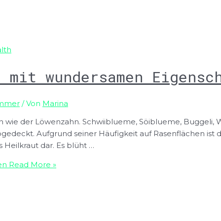
” mit wundersamen Eigensc
mmer
/ Von
Marina
n wie der Löwenzahn. Schwiiblueme, Söiblueme, Buggeli, 
bgedeckt. Aufgrund seiner Häufigkeit auf Rasenflächen ist 
Heilkraut dar. Es blüht …
en
Read More »