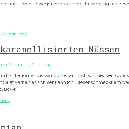
innerung – ob nun wegen der stetigen Umsorgung meines Ma
 karamellisierten Nüssen
ten
,
Sommer
/ Von
Finia
schnitz-Phänomen verwandt. Bekanntlich schmecken Apfels
t Salat verhält es sich sehr ähnlich. Dieser schmeckt am b
 „Bowl“ …
re »
ymian